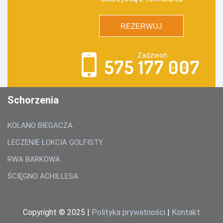
REZERWUJ
Zadzwoń
575 177 007
Schorzenia
KOLANO BIEGACZA
LECZENIE ŁOKCIA GOLFISTY
RWA BARKOWA
ŚCIĘGNO ACHILLESA
Copyright © 2025 |
Polityka prywatności
|
Kontakt