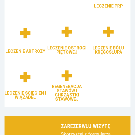
LECZENIE PRP
LECZENIE OSTROGI
LECZENIE BÓLU
LECZENIE ARTROZY
PIĘTOWEJ
KRĘGOSŁUPA
REGENERACJA
STAWÓW I
LECZENIE ŚCIĘGIEN I
CHRZĄSTKI
WIĄZADEŁ
STAWOWEJ
ZAREZERWUJ WIZYTĘ
Skorzystaj z formularza